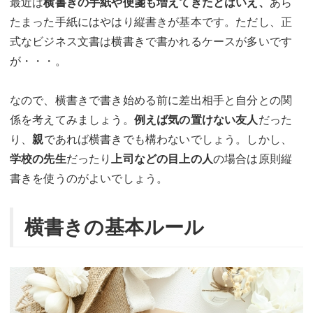
最近は
横書きの手紙や便箋も増えてきたとはいえ、
あら
たまった手紙にはやはり縦書きが基本です。ただし、正
式なビジネス文書は横書きで書かれるケースが多いです
が・・・。
なので、横書きで書き始める前に差出相手と自分との関
係を考えてみましょう。
例えば気の置けない友人
だった
り、
親
であれば横書きでも構わないでしょう。しかし、
学校の先生
だったり
上司などの目上の人
の場合は原則縦
書きを使うのがよいでしょう。
横書きの基本ルール