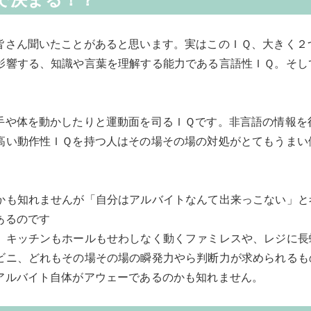
皆さん聞いたことがあると思います。実はこのＩＱ、大きく２
影響する、知識や言葉を理解する能力である言語性ＩＱ。そし
手や体を動かしたりと運動面を司るＩＱです。非言語の情報を
高い動作性ＩＱを持つ人はその場その場の対処がとてもうまい
かも知れませんが「自分はアルバイトなんて出来っこない」と
あるのです
キッチンもホールもせわしなく動くファミレスや、レジに長
ビニ、どれもその場その場の瞬発力やら判断力が求められるも
アルバイト自体がアウェーであるのかも知れません。