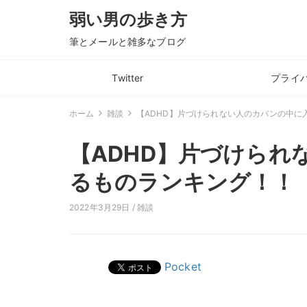
弱い男の歩き方
筆とメールと雑多なブログ
Twitter
プライ
ホーム
雑談
【ADHD】片づけられない人のカバンの中に
【ADHD】片づけられ
るものランキング！！
2022年3月29日 /
雑談
Pocket