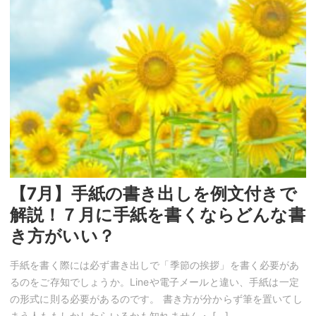
【7月】手紙の書き出しを例文付きで
解説！７月に手紙を書くならどんな書
き方がいい？
手紙を書く際には必ず書き出しで「季節の挨拶」を書く必要があ
るのをご存知でしょうか。Lineや電子メールと違い、手紙は一定
の形式に則る必要があるのです。 書き方が分からず筆を置いてし
まう人ももしかしたらいるかも知れません・ […]