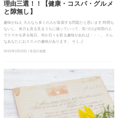
理由三選！！【健康・コスパ・グルメ
と隙無し】
趣味がねえ 大人なら多くの人が直面する問題だと思います 時間も
ないし、体力も見る見るうちに減っていって、気づけば布団の上
でスマホを弄る毎日。何か日々を彩る趣味があれば・・・。 そん
なあなたにおススメの趣味があります。 そ […]
2022年3月22日 / 生活の知恵