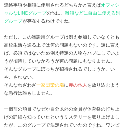
連絡事項や相談に使用されるどちらかと言えば
オフィシ
ャルなLINEグループ
の他に、
雑談などに自由に使える別
グループ
が存在するわけですね。
ただし、この雑談用グループは例え参加していなくとも
高校生活を送る上では何の問題もないのです。逆に言え
ば、必須ではないため例え特定の人物をハブにしていよ
うが招待していなかろうが何の問題にもなりません。
そんなグループにぼっちが招待されるでしょうか。い
や、されない。
そんなわざわざ
一家団欒の場
に
赤の他人
を放り込むよう
な愚行は誰もしません。
一個前の項目でなぜか自分以外の全員が体育祭の打ち上
げの詳細を知っていたというミステリーを取り上げまし
たが、このグループで決定されていたのですね。ワンピ