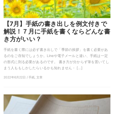
【7月】手紙の書き出しを例文付きで
解説！７月に手紙を書くならどんな書
き方がいい？
手紙を書く際には必ず書き出しで「季節の挨拶」を書く必要があ
るのをご存知でしょうか。Lineや電子メールと違い、手紙は一定
の形式に則る必要があるのです。 書き方が分からず筆を置いてし
まう人ももしかしたらいるかも知れません・ […]
2022年6月22日 / 手紙, 文章