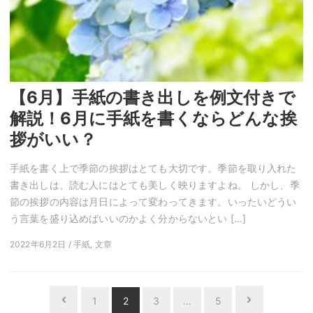
【6月】手紙の書き出しを例文付きで
解説！6月に手紙を書くならどんな挨
拶がいい？
手紙を書く上で季節の挨拶はとても大切です。季節を取り入れた
書き出しは、読む人にはとても美しく映りますよね。 しかし、季
節の挨拶の内容は月日によって変わってきます。いったいどうい
う言葉を盛り込めばいいのかよく分からないとい […]
2022年6月2日 / 手紙, 文章
投
1
2
3
…
5
Previous
Next